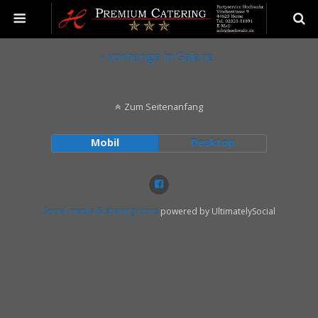
« vorherige in Galerie
Zum Seitenanfang
Mobil
Desktop
Social media & sharing icons
powered by UltimatelySocial