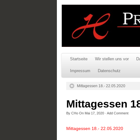
Startseite
Wir stellen uns vor
D
Impressum
Datenschutz
Mittagessen 18.- 22.05.2020
Mittagessen 18
By
CHo
On
Mai 17, 2020
·
Add Comment
Mittagessen 18.- 22.05.2020