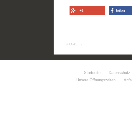
+1
teilen
SHARE →
Startseite
Datenschutz
Unsere Öffnungszeiten
Anfa