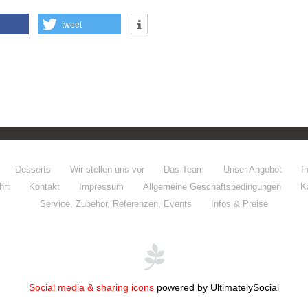
tweet
Desserts
Wir stellen uns vor
Das Team
Unser Angebot
I
hrt
Kontakt
Impressum
Allgemeine Geschäftsbedingungen
K
Service, Zubehör, Referenzen, Events
Infos & Preise
Social media & sharing icons
powered by UltimatelySocial