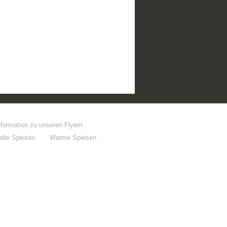
nformation zu unseren Flyern
alte Speisen
Warme Speisen