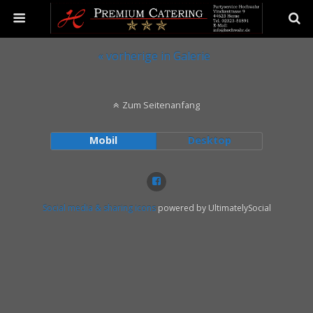
« vorherige in Galerie
Zum Seitenanfang
Mobil
Desktop
Social media & sharing icons
powered by UltimatelySocial