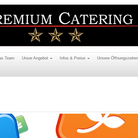
as Team
Unser Angebot
Infos & Preise
Unsere Öffnungszeiten